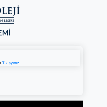
in
Tıklayınız
.